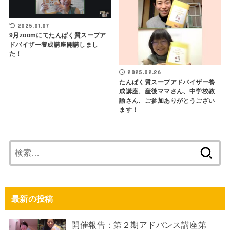
2025.01.07
9月zoomにてたんぱく質スープア
ドバイザー養成講座開講しまし
た！
2025.02.26
たんぱく質スープアドバイザー養
成講座、産後ママさん、中学校教
諭さん、ご参加ありがとうござい
ます！
検
索:
最新の投稿
開催報告：第２期アドバンス講座第