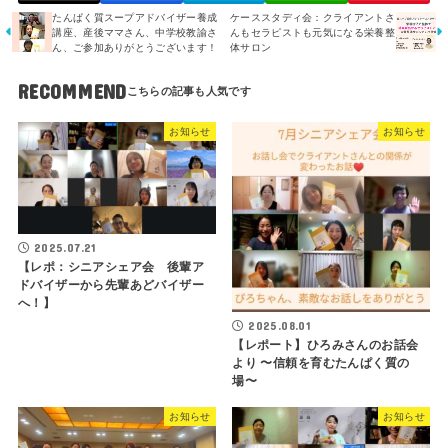
たんぱく質スープアドバイザー養成
ケーススタディ会：クライアントさ
講座、産後ママさん、中学校教諭さ
んもセラピストも元気になる栄養整
ん、ご参加ありがとうございます！
体サロン
RECOMMEND
お知らせ
お知らせ
2025.07.21
【レポ：シニアシェア会 後輩ア
ドバイザーから先輩あどバイザー
へ！】
2025.08.01
【レポート】ひろみさんのお話会
より 〜信頼を育むたんぱく質の
場〜
お知らせ
お知らせ