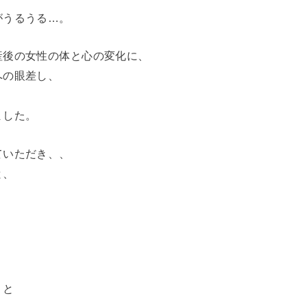
がうるうる…。
産後の女性の体と心の変化に、
への眼差し、
、
ました。
ていただき、、
と、
」と